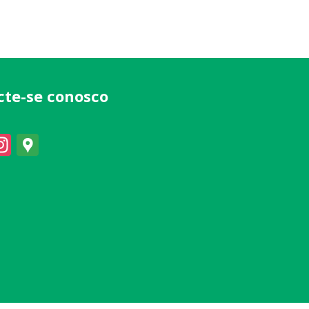
cte-se conosco
acebook
Instagram
Google
Maps